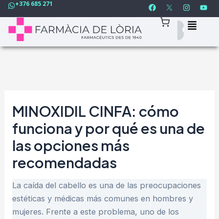
F
I
Y
+376 685 271
Ir
Navegación
a
n
o
c
s
u
al
de
e
t
t
contenido
entradas
b
a
u
o
g
b
o
r
e
k
a
m
MINOXIDIL CINFA: cómo
funciona y por qué es una de
las opciones más
recomendadas
La caída del cabello es una de las preocupaciones
estéticas y médicas más comunes en hombres y
mujeres. Frente a este problema, uno de los