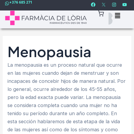
F
I
Y
+376 685 271
Buscar
Ir
a
n
o
por:
c
s
u
al
e
t
t
contenido
b
a
u
o
g
b
o
r
e
k
a
m
Menopausia
La menopausia es un proceso natural que ocurre
en las mujeres cuando dejan de menstruar y son
incapaces de concebir hijos de manera natural. Por
lo general, ocurre alrededor de los 45-55 años,
pero la edad exacta puede variar. La menopausia
se considera completa cuando una mujer no ha
tenido su período durante un año completo. En
esta sección hablaremos de esta etapa de la vida
de las mujeres así como de los síntomas y como