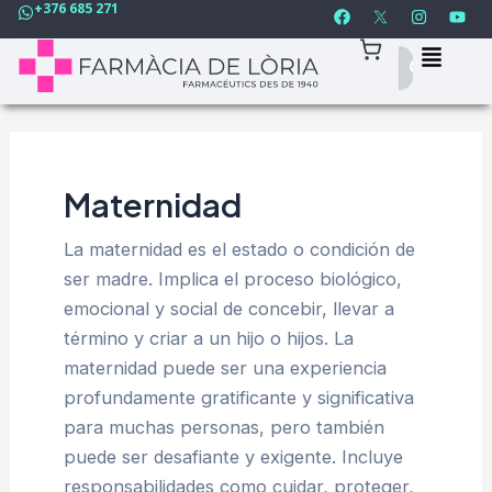
F
I
Y
+376 685 271
Ir
a
n
o
c
s
u
al
e
t
t
contenido
b
a
u
o
g
b
o
r
e
k
a
m
Maternidad
La maternidad es el estado o condición de
ser madre. Implica el proceso biológico,
emocional y social de concebir, llevar a
término y criar a un hijo o hijos. La
maternidad puede ser una experiencia
profundamente gratificante y significativa
para muchas personas, pero también
puede ser desafiante y exigente. Incluye
responsabilidades como cuidar, proteger,