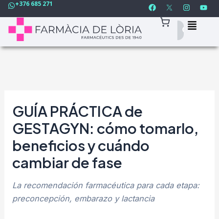
F
I
Y
+376 685 271
Ir
Navegación
a
n
o
c
s
u
al
de
e
t
t
contenido
entradas
b
a
u
o
g
b
o
r
e
k
a
m
GUÍA PRÁCTICA de
GESTAGYN: cómo tomarlo,
beneficios y cuándo
cambiar de fase
La recomendación farmacéutica para cada etapa:
preconcepción, embarazo y lactancia