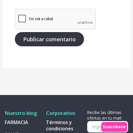
Nuestro blog
Corporativo
Recibe las últimas
ofertas en tu mail:
FARMACIA
Términos y
Recibe
Suscríbete
condiciones
las