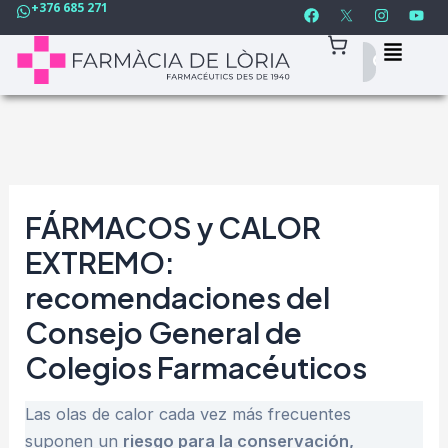
F
I
Y
+376 685 271
Ir
Navegación
a
n
o
c
s
u
al
de
e
t
t
contenido
entradas
b
a
u
o
g
b
o
r
e
k
a
m
FÁRMACOS y CALOR
EXTREMO:
recomendaciones del
Consejo General de
Colegios Farmacéuticos
Las olas de calor cada vez más frecuentes
suponen un
riesgo para la conservación,