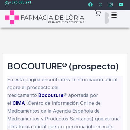
F
I
Y
+376 685 271
Ir
Navegación
a
n
o
c
s
u
al
de
e
t
t
contenido
entradas
b
a
u
o
g
b
o
r
e
k
a
m
BOCOUTURE® (prospecto)
En esta página encontrareis la información oficial
sobre el prospecto del
medicamento
Bocouture
®
aportada por
el
CIMA
(Centro de Información Online de
Medicamentos de la Agencia Española de
Medicamentos y Productos Sanitarios) que es una
plataforma oficial que proporciona información