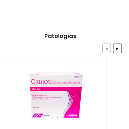
Patologías
◀
▶