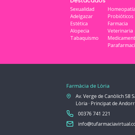
Destacados
Sexualidad
Homeopatí
Adelgazar
Probióticos
Estética
Farmacia
Alopecia
Veterinaria
Tabaquismo
Medicamen
Parafarmac
Farmàcia de Lòria
Av. Verge de Canòlich 58 S
Lòria · Principat de Andor
00376 741 221
info@tufarmaciavirtual.