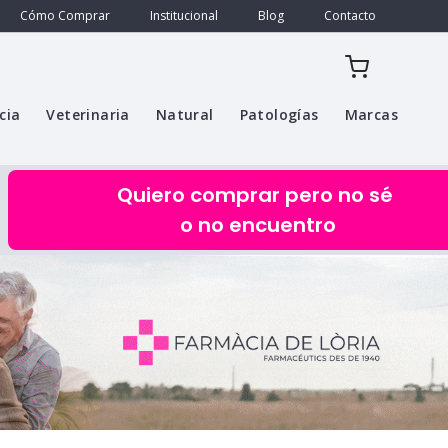
Cómo Comprar
Institucional
Blog
Contacto
cia
Veterinaria
Natural
Patologías
Marcas
Quiero comprar pero no sé
o no encuentro