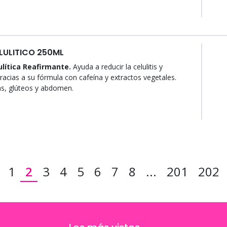
LULITICO 250ML
lítica Reafirmante.
Ayuda a reducir la celulitis y
 gracias a su fórmula con cafeína y extractos vegetales.
as, glúteos y abdomen.
1
2
3
4
5
6
7
8
...
201
202