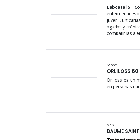
Labcatal 5
-
Co
enfermedades in
juvenil, urticari
agudas y crónic
combatir las aler
Sandoz
ORLILOSS 60
Orliloss es un 
en personas que
Merk
BAUME SAINT
Tratamiento pa