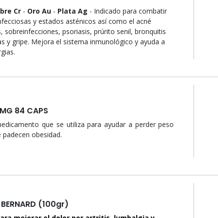
bre Cr
-
Oro Au
-
Plata Ag
- Indicado para combatir
fecciosas y estados asténicos así como el acné
as, sobreinfecciones, psoriasis, prúrito senil, bronquitis
as y gripe. Mejora el sistema inmunológico y ayuda a
gias.
 MG 84 CAPS
medicamento que se utiliza para ayudar a perder peso
 padecen obesidad.
 BERNARD (100gr)
ra mejorar el dolor por artritis, lumbalgia y