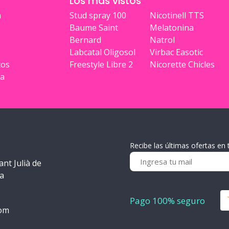
Los más vistos
a
Stud spray 100
Nicotinell TTS
Baume Saint
Melatonina
Bernard
Natrol
Labcatal Oligosol
Virbac Easotic
tos
Freestyle Libre 2
Nicorette Chicles
ia
Recibe las últimas ofertas en 
ant Julià de
ra
Pago 100% seguro
com