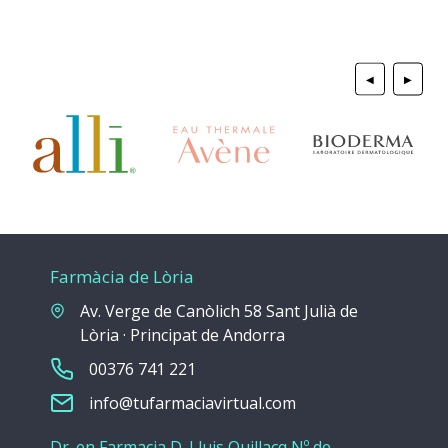
◀
▶
Farmàcia de Lòria
Av. Verge de Canòlich 58 Sant Julià de
Lòria · Principat de Andorra
00376 741 221
info@tufarmaciavirtual.com
Dr. en Farmacia D. Lluis Quillacq Nº de