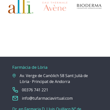
Farmàcia de Lòria
Av. Verge de Canòlich 58 Sant Julià de
Lòria · Principat de Andorra
00376 741 221
info@tufarmaciavirtual.com
Dr. en Farmacia D. Lluis Quillacq Nº de