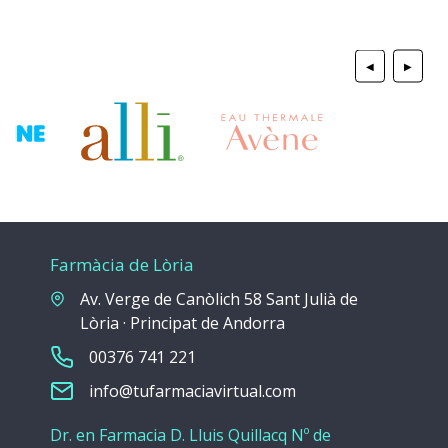
◀
▶
Farmàcia de Lòria
Av. Verge de Canòlich 58 Sant Julià de
Lòria · Principat de Andorra
00376 741 221
info@tufarmaciavirtual.com
Dr. en Farmacia D. Lluis Quillacq Nº de