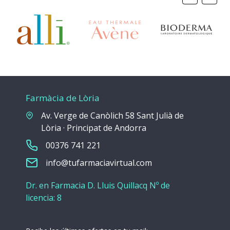
Farmàcia de Lòria
Av. Verge de Canòlich 58 Sant Julià de
Lòria · Principat de Andorra
00376 741 221
info@tufarmaciavirtual.com
Dr. en Farmacia D. Lluis Quillacq Nº de
licencia: 8