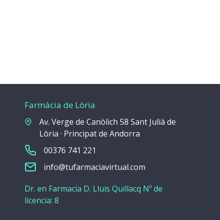
Farmàcia de Lòria
Av. Verge de Canòlich 58 Sant Julià de
Lòria · Principat de Andorra
00376 741 221
info@tufarmaciavirtual.com
Dr. en Farmacia D. Lluis Quillacq Nº de
licencia: 8