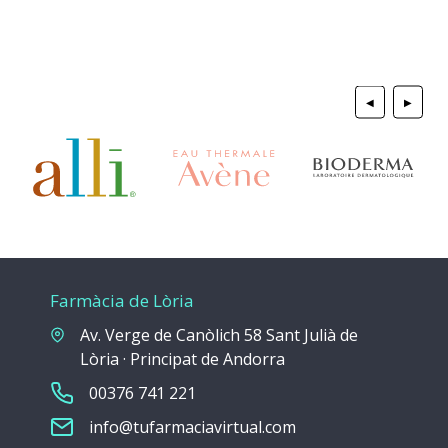
◀
▶
Farmàcia de Lòria
Av. Verge de Canòlich 58 Sant Julià de
Lòria · Principat de Andorra
00376 741 221
info@tufarmaciavirtual.com