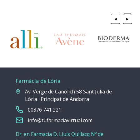
◀
▶
Farmàcia de Lòria
Av. Verge de Canòlich 58 Sant Julià de
Lòria · Principat de Andorra
00376 741 221
info@tufarmaciavirtual.com
Dr. en Farmacia D. Lluis Quillacq Nº de