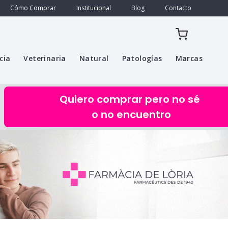
Cómo Comprar
Institucional
Blog
Contacto
cia
Veterinaria
Natural
Patologías
Marcas
Quiero comprar pero no sé
o no encuentro