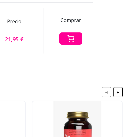
Comprar
Precio
21,95 €
◀
▶
P