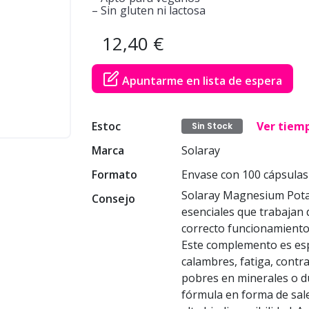
– Sin gluten ni lactosa
12,40 €
Apuntarme en lista de espera
Estoc
Ver tiem
Sin Stock
Marca
Solaray
Formato
Envase con 100 cápsulas
Solaray Magnesium Pota
Consejo
esenciales que trabajan
correcto funcionamiento 
Este complemento es esp
calambres, fatiga, contr
pobres en minerales o du
fórmula en forma de sal