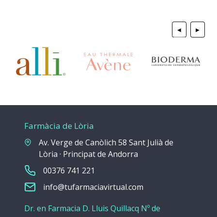
◀
▶
Farmàcia de Lòria
Av. Verge de Canòlich 58 Sant Julià de
Lòria · Principat de Andorra
00376 741 221
info@tufarmaciavirtual.com
Dr. en Farmacia D. Lluis Quillacq Nº de