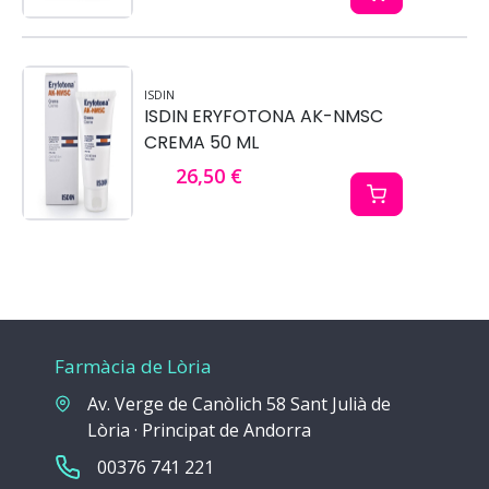
ISDIN
ISDIN ERYFOTONA AK-NMSC
CREMA 50 ML
26,50 €
Farmàcia de Lòria
Av. Verge de Canòlich 58 Sant Julià de
Lòria · Principat de Andorra
00376 741 221