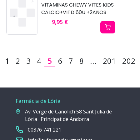
VITAMINAS CHEWY VITES KIDS
CALCIO+VITD 60U +2AÑOS
9,95 €
1
2
3
4
5
6
7
8
...
201
202
Farmàcia de Lòria
Av. Verge de Canòlich 58 Sant Julià de
Lòria · Principat de Andorra
00376 741 221