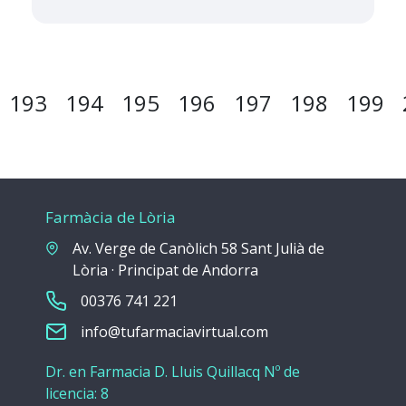
193
194
195
196
197
198
199
Farmàcia de Lòria
Av. Verge de Canòlich 58 Sant Julià de
Lòria · Principat de Andorra
00376 741 221
info@tufarmaciavirtual.com
Dr. en Farmacia D. Lluis Quillacq Nº de
licencia: 8