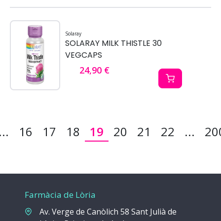
Solaray
SOLARAY MILK THISTLE 30
VEGCAPS
24,90 €
...
16
17
18
19
20
21
22
...
20
Farmàcia de Lòria
Av. Verge de Canòlich 58 Sant Julià de