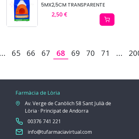
5MX2,5CM TRANSPARENTE
2,50 €
...
65
66
67
68
69
70
71
...
20
Farmàcia de Lòria
Av. Verge de Canòlich 58 Sant Julià de
Lòria · Principat de Andorra
00376 741 221
info@tufarmaciavirtual.com