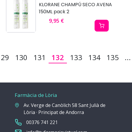
KLORANE CHAMPÚ SECO AVENA
150ML pack 2
9,95 €
129
130
131
132
133
134
135
...
Farmàcia de Lòria
Av. Verge de Canòlich 58 Sant Julià de
Lòria · Principat de Andorra
00376 741 221