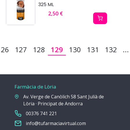
325 ML
2,50 €
126
127
128
129
130
131
132
...
Farmàcia de Lòria
Av. Verge de Canòlich 58 Sant Julià de
Lòria · Principat de Andorra
00376 741 221
info@tufarmaciavirtual.com