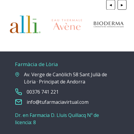
◀
▶
Farmàcia de Lòria
Av. Verge de Canòlich 58 Sant Julià de
Lòria · Principat de Andorra
00376 741 221
info@tufarmaciavirtual.com
Dr. en Farmacia D. Lluis Quillacq Nº de
licencia: 8