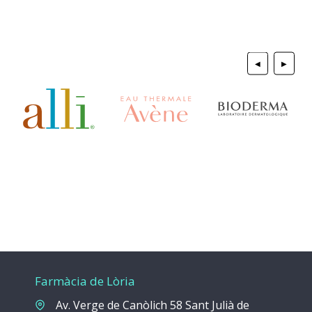
◀
▶
Farmàcia de Lòria
Av. Verge de Canòlich 58 Sant Julià de