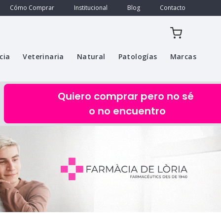
Cómo Comprar
Institucional
Blog
Contacto
cia
Veterinaria
Natural
Patologías
Marcas
Quiero comprar pero no sé
o no encuentro