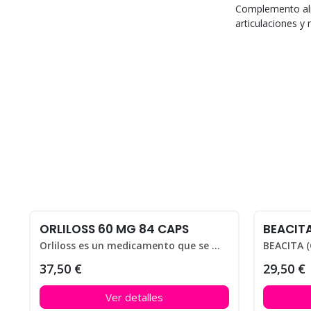
Complemento ali
articulaciones y
ORLILOSS 60 MG 84 CAPS
BEACIT
Orliloss es un medicamento que se utiliza para ayudar a perder peso en personas que padecen obesidad.
37,50 €
29,50 €
Ver detalles