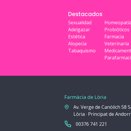
Destacados
Sexualidad
Homeopatí
Adelgazar
Probióticos
Estética
Farmacia
Alopecia
Veterinaria
Tabaquismo
Medicamen
Parafarmac
Farmàcia de Lòria
Av. Verge de Canòlich 58 S
Lòria · Principat de Andor
00376 741 221