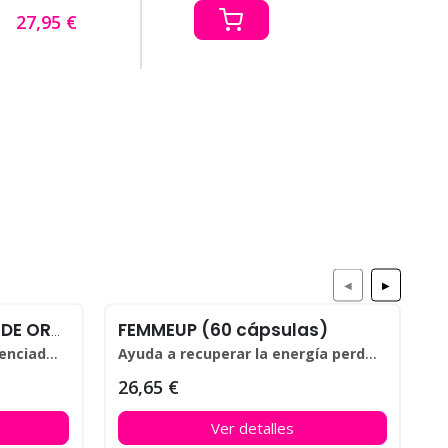
27,95 €
◀
▶
FEMMEUP (60 cápsulas)
P
LUBETS · POTENCIADOR DE ORGASMO FEMENINO (10 uni)
del orgasmo femenino.
Ayuda a recuperar la energía perdida por el estrés diario
26,65 €
Ver detalles