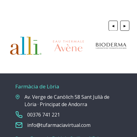
◀
▶
Farmàcia de Lòria
Av. Verge de Canòlich 58 Sant Julià de
Lòria · Principat de Andorra
00376 741 221
info@tufarmaciavirtual.com