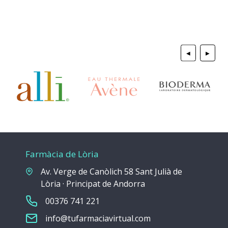
◀
▶
Farmàcia de Lòria
Av. Verge de Canòlich 58 Sant Julià de
Lòria · Principat de Andorra
00376 741 221
info@tufarmaciavirtual.com