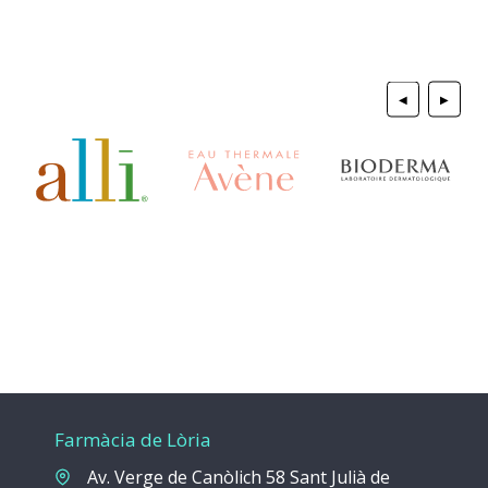
◀
▶
Farmàcia de Lòria
Av. Verge de Canòlich 58 Sant Julià de