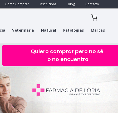
Cómo Comprar
Institucional
Blog
Contacto
cia
Veterinaria
Natural
Patologías
Marcas
Quiero comprar pero no sé
o no encuentro