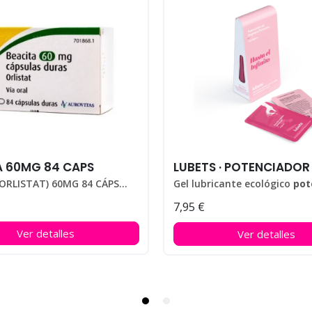
A 60MG 84 CAPS
BEACITA (ORLISTAT) 60MG 84 CÁPSULAS
Gel lubricante ecológico
potenciador 
7,95 €
Pack con 10 monodosis.
Ver detalles
Ver detalles