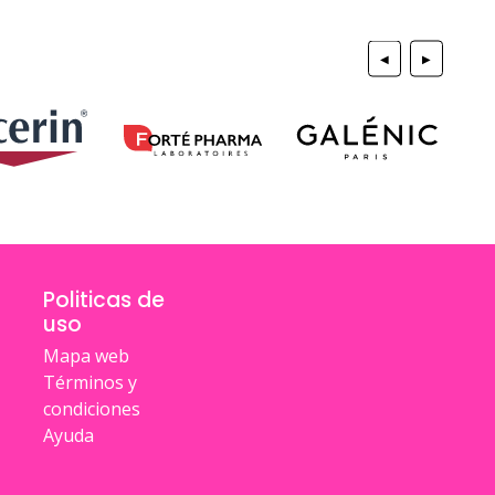
◀
▶
Politicas de
uso
Mapa web
Términos y
condiciones
Ayuda