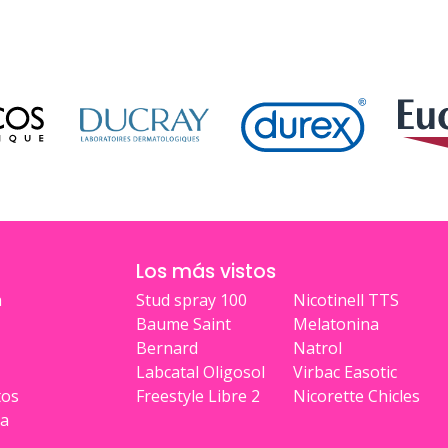
Los más vistos
a
Stud spray 100
Nicotinell TTS
Baume Saint
Melatonina
Bernard
Natrol
Labcatal Oligosol
Virbac Easotic
tos
Freestyle Libre 2
Nicorette Chicles
ia