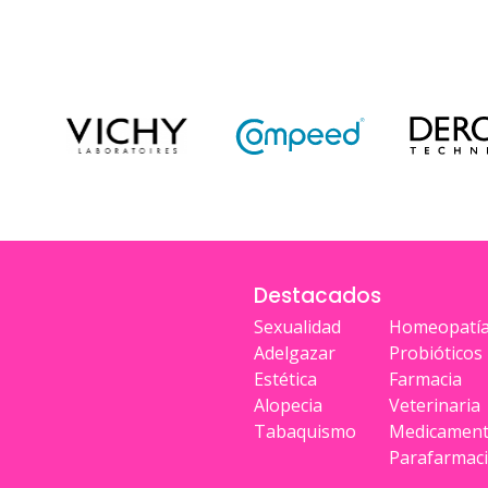
Destacados
Sexualidad
Homeopatí
Adelgazar
Probióticos
Estética
Farmacia
Alopecia
Veterinaria
Tabaquismo
Medicamen
Parafarmac