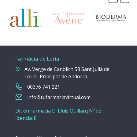
Farmàcia de Lòria
Av. Verge de Canòlich 58 Sant Julià de
Lòria · Principat de Andorra
00376 741 221
info@tufarmaciavirtual.com
Dr. en Farmacia D. Lluis Quillacq Nº de
licencia: 8