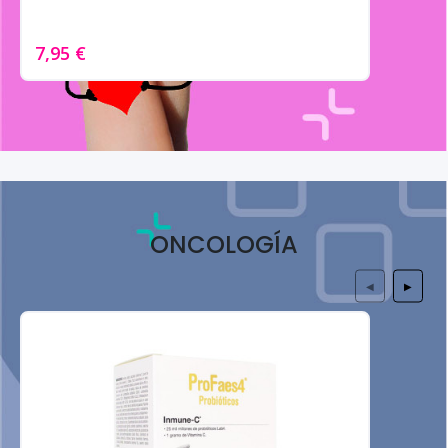
7,95 €
ONCOLOGÍA
◀
▶