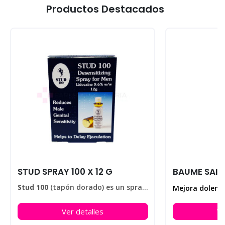
Productos Destacados
STUD SPRAY 100 X 12 G
Stud 100
(tapón dorado) es un spray elaborado para retardar la eyaculación, ayudando a disfrutar de sus relaciones sexuales durante más tiempo. En nuestra farmacia encontrarás el
Ver detalles
Ve