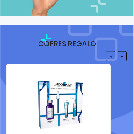
COFRES REGALO
◀
▶