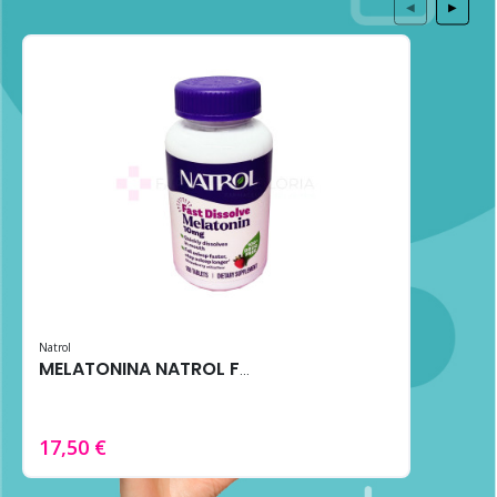
◀
▶
Natrol
MELATONINA NATROL FAST DISSOLVE 10MG 100 TABS FRESA
17,50 €