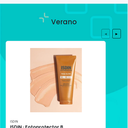
Verano
◀
▶
ISDIN
ISDIN · Fotoprotector Body Glow SPF30 (200 ml)