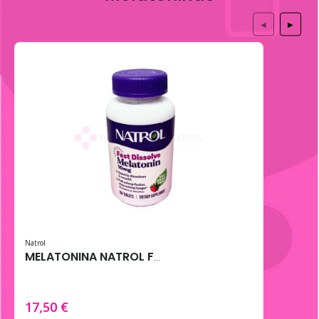
◀
▶
Natrol
MELATONINA NATROL FAST DISSOLVE 10MG 100 TABS FRESA
17,50 €