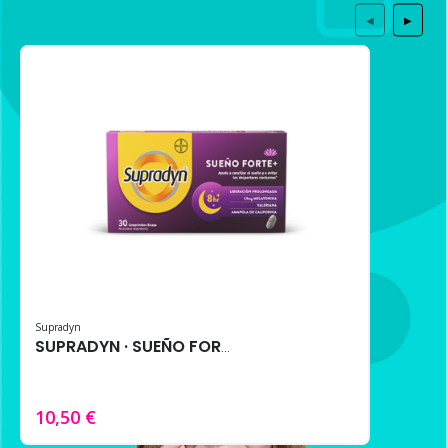
◀
▶
Supradyn
SUPRADYN · SUEÑO FORTE+ 30 comprimidos – Melatonina, Triptófano y Extractos Naturales
10,50 €