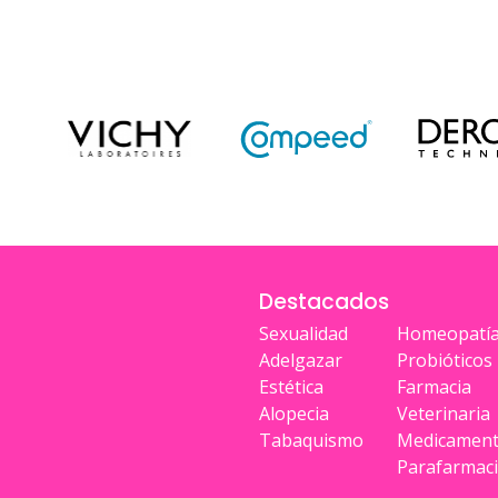
Destacados
Sexualidad
Homeopatí
Adelgazar
Probióticos
Estética
Farmacia
Alopecia
Veterinaria
Tabaquismo
Medicamen
Parafarmac