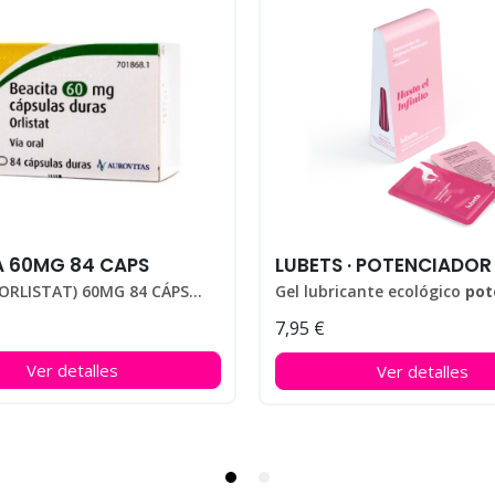
A 60MG 84 CAPS
BEACITA (ORLISTAT) 60MG 84 CÁPSULAS
Gel lubricante ecológico
potenciador 
7,95 €
Pack con 10 monodosis.
Ver detalles
Ver detalles