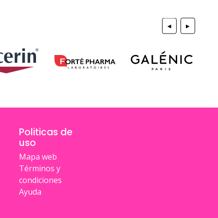
◀
▶
Politicas de
uso
Mapa web
Términos y
condiciones
Ayuda