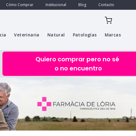
Cómo Comprar
Institucional
Blog
Contacto
cia
Veterinaria
Natural
Patologías
Marcas
Quiero comprar pero no sé
o no encuentro