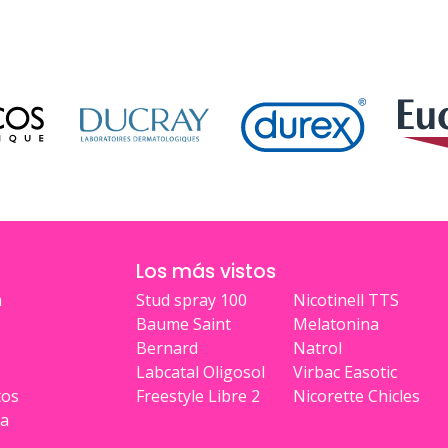
Los más vistos
a
Stud spray 100
Nicotinell TTS
Baume Saint
Melatonina
Bernard
Natrol
Labcatal Oligosol
Virbac Easotic
tos
Freestyle Libre 2
Nicorette Chicles
ia