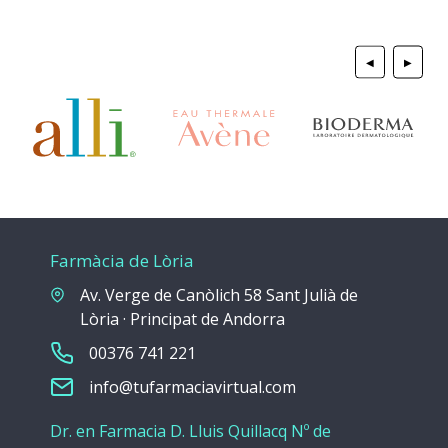
◀
▶
Farmàcia de Lòria
Av. Verge de Canòlich 58 Sant Julià de
Lòria · Principat de Andorra
00376 741 221
info@tufarmaciavirtual.com
Dr. en Farmacia D. Lluis Quillacq Nº de