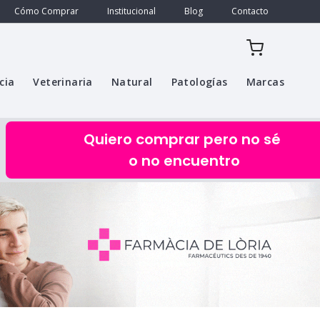
Cómo Comprar
Institucional
Blog
Contacto
cia
Veterinaria
Natural
Patologías
Marcas
Quiero comprar pero no sé
o no encuentro