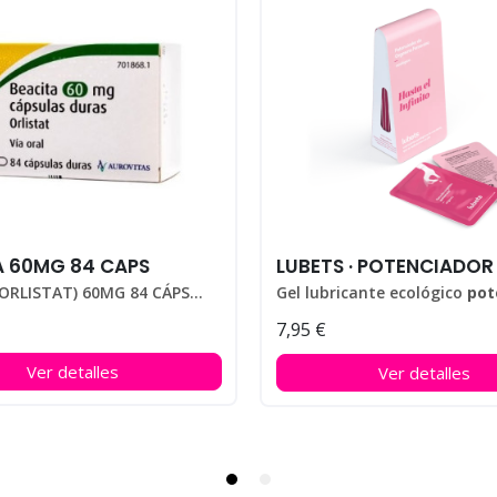
A 60MG 84 CAPS
BEACITA (ORLISTAT) 60MG 84 CÁPSULAS
Gel lubricante ecológico
potenciador 
7,95 €
Pack con 10 monodosis.
Ver detalles
Ver detalles