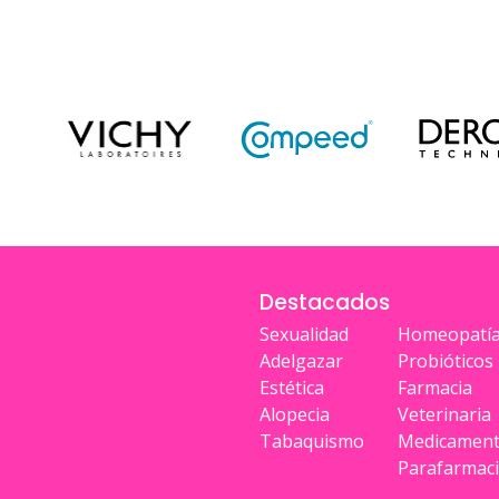
Destacados
Sexualidad
Homeopatí
Adelgazar
Probióticos
Estética
Farmacia
Alopecia
Veterinaria
Tabaquismo
Medicamen
Parafarmac