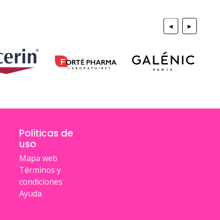
◀
▶
Politicas de
uso
Mapa web
Términos y
condiciones
Ayuda