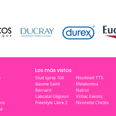
Los más vistos
a
Stud spray 100
Nicotinell TTS
Baume Saint
Melatonina
Bernard
Natrol
Labcatal Oligosol
Virbac Easotic
tos
Freestyle Libre 2
Nicorette Chicles
ia