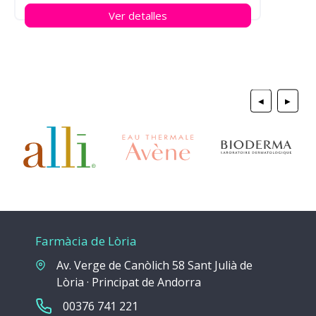
Ver detalles
◀
▶
Farmàcia de Lòria
Av. Verge de Canòlich 58 Sant Julià de
Lòria · Principat de Andorra
00376 741 221