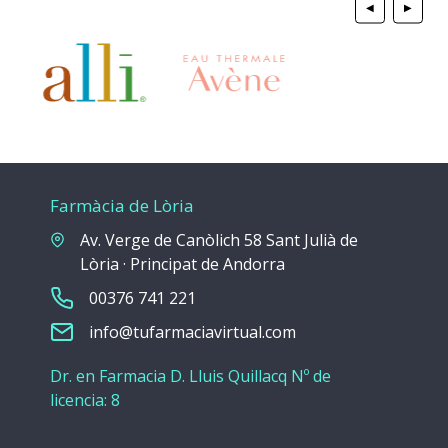
◀
▶
Farmàcia de Lòria
Av. Verge de Canòlich 58 Sant Julià de
Lòria · Principat de Andorra
00376 741 221
info@tufarmaciavirtual.com
Dr. en Farmacia D. Lluis Quillacq Nº de
licencia: 8