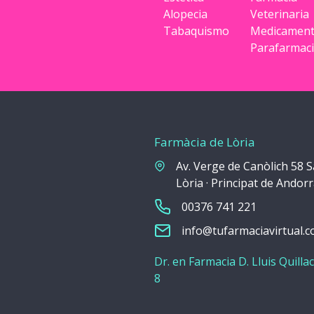
Alopecia
Veterinaria
Tabaquismo
Medicamen
Parafarmac
Farmàcia de Lòria
Av. Verge de Canòlich 58 S
Lòria · Principat de Andor
00376 741 221
info@tufarmaciavirtual.
Dr. en Farmacia D. Lluis Quillac
8