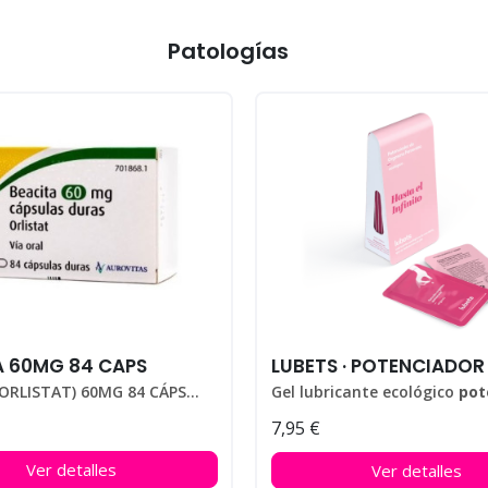
Patologías
A 60MG 84 CAPS
BEACITA (ORLISTAT) 60MG 84 CÁPSULAS
Gel lubricante ecológico
potenciador 
7,95 €
Pack con 10 monodosis.
Ver detalles
Ver detalles