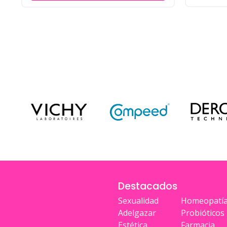
Destacados
Sexualidad
Homeopatí
Adelgazar
Probióticos
Estética
Farmacia