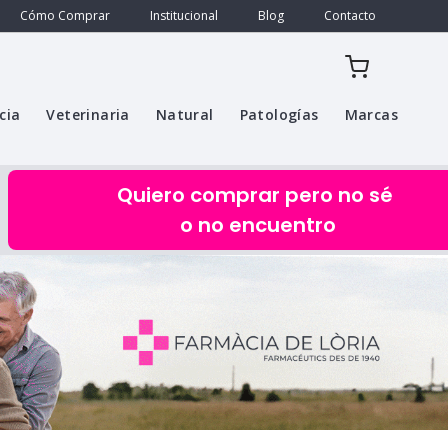
Cómo Comprar
Institucional
Blog
Contacto
cia
Veterinaria
Natural
Patologías
Marcas
Quiero comprar pero no sé
o no encuentro