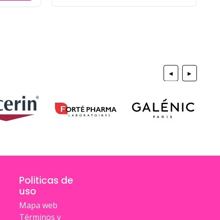
◀
▶
Politicas de
uso
Mapa web
Términos y