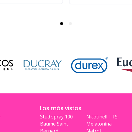
Los más vistos
a
Stud spray 100
Nicotinell TTS
Baume Saint
Melatonina
Bernard
Natrol