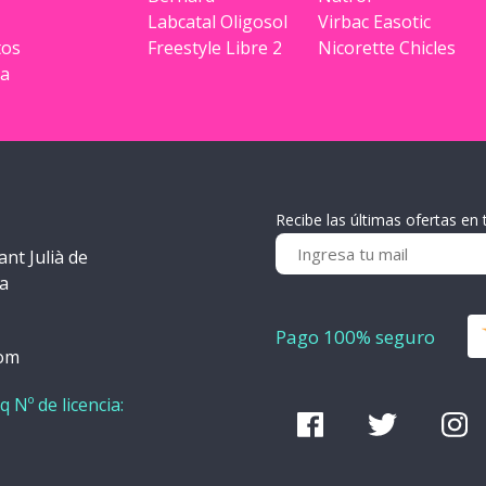
Labcatal Oligosol
Virbac Easotic
tos
Freestyle Libre 2
Nicorette Chicles
ia
Recibe las últimas ofertas en 
ant Julià de
ra
Pago 100% seguro
com
q Nº de licencia: