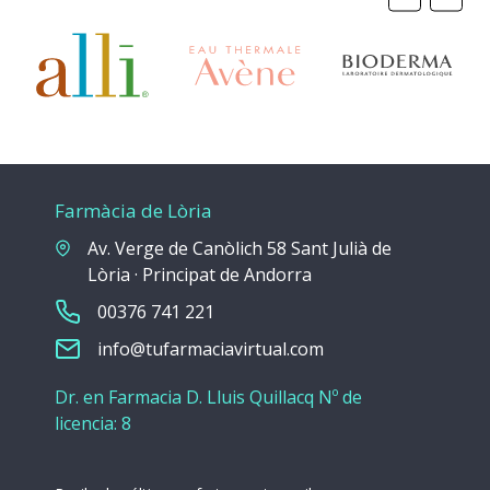
Farmàcia de Lòria
Av. Verge de Canòlich 58 Sant Julià de
Lòria · Principat de Andorra
00376 741 221
info@tufarmaciavirtual.com
Dr. en Farmacia D. Lluis Quillacq Nº de
licencia: 8