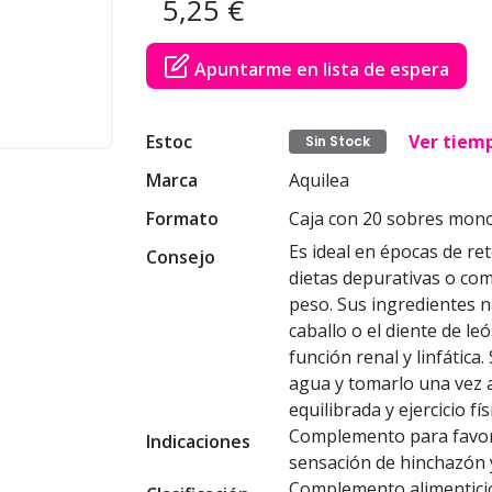
5,25 €
Apuntarme en lista de espera
Estoc
Ver tiem
Sin Stock
Marca
Aquilea
Formato
Caja con 20 sobres mono
Es ideal en épocas de re
Consejo
dietas depurativas o co
peso. Sus ingredientes na
caballo o el diente de le
función renal y linfática
agua y tomarlo una vez 
equilibrada y ejercicio fí
Complemento para favorec
Indicaciones
sensación de hinchazón y
Complemento alimenticio