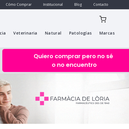
Cómo Comprar
Institucional
Blog
Contacto
cia
Veterinaria
Natural
Patologías
Marcas
Quiero comprar pero no sé
o no encuentro