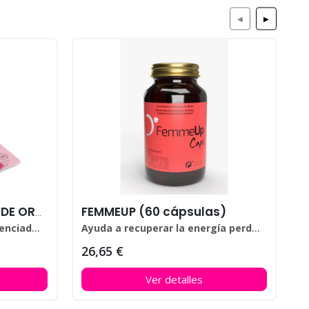
◀
▶
P
FEMMEUP (60 cápsulas)
LUBETS · POTENCIADOR DE ORGASMO FEMENINO (10 uni)
del orgasmo femenino.
Ayuda a recuperar la energía perdida por el estrés diario
26,65 €
Ver detalles