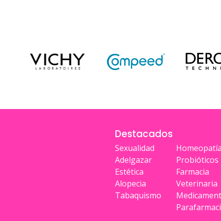
Destacados
Sexualidad
Homeopatí
Adelgazar
Probióticos
Estética
Farmacia
Alopecia
Veterinaria
Tabaquismo
Medicamen
Parafarmac