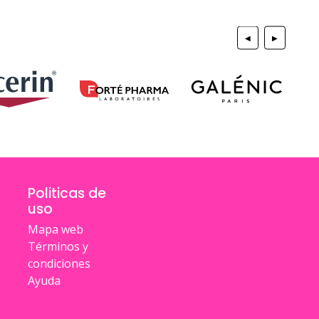
◀
▶
Politicas de
uso
Mapa web
Términos y
condiciones
Ayuda