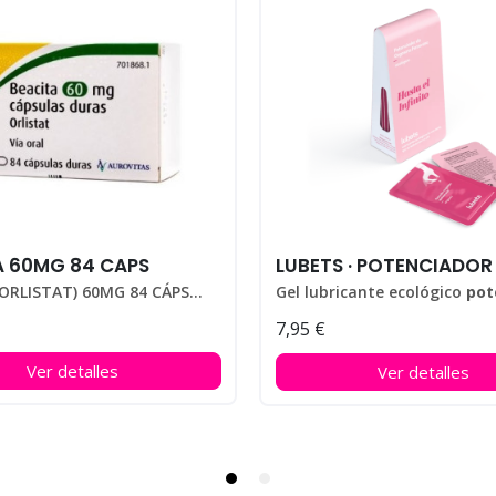
A 60MG 84 CAPS
BEACITA (ORLISTAT) 60MG 84 CÁPSULAS
Gel lubricante ecológico
potenciador 
7,95 €
Pack con 10 monodosis.
Ver detalles
Ver detalles