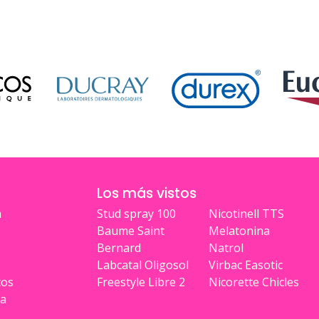
Los más vistos
a
Stud spray 100
Nicotinell TTS
Baume Saint
Melatonina
Bernard
Natrol
Labcatal Oligosol
Virbac Easotic
tos
Freestyle Libre 2
Nicorette Chicles
ia