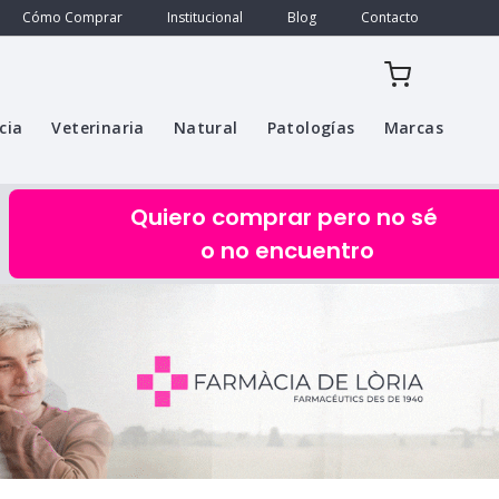
Cómo Comprar
Institucional
Blog
Contacto
cia
Veterinaria
Natural
Patologías
Marcas
Quiero comprar pero no sé
o no encuentro